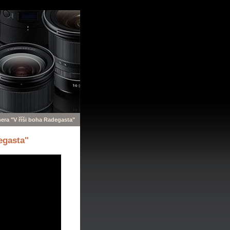
era "V říši boha Radegasta"
egasta"