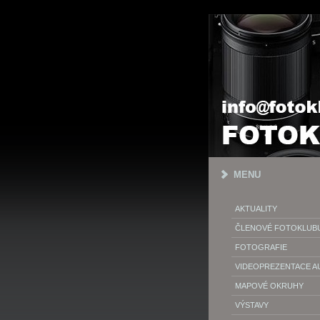
MENU
AKTUALITY
ČLENOVÉ FOTOKLUB
FOTOGRAFIE
VIDEOPREZENTACE 
MAPOVÉ OKRUHY
VÝSTAVY