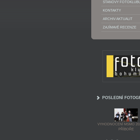
STANOVY FOTOKLUB
KONTAKTY
ARCHIV AKTUALIT
ZAJÍMAVÉ RECENZE
POSLEDNÍ FOTOG
VYHODNOCENÍ MSMO 202
PŘÍBOŘE