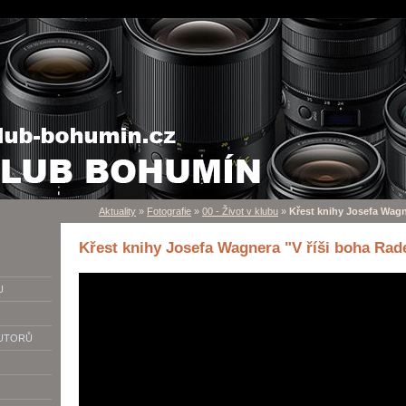
Aktuality
»
Fotografie
»
00 - Život v klubu
»
Křest knihy Josefa Wagn
Křest knihy Josefa Wagnera "V říši boha Rad
U
AUTORŮ