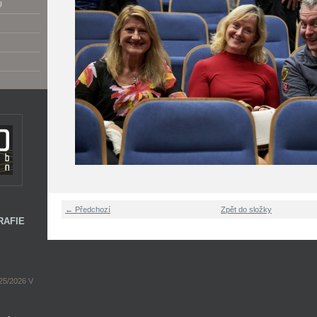
U
← Předchozí
Zpět do složky
RAFIE
5/2026 V