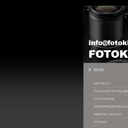
MENU
AKTUALITY
ČLENOVÉ FOTOKLUB
FOTOGRAFIE
VIDEOPREZENTACE 
MAPOVÉ OKRUHY
VÝSTAVY