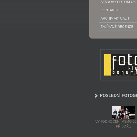
STANOVY FOTOKLUB
KONTAKTY
ARCHIV AKTUALIT
ZAJÍMAVÉ RECENZE
POSLEDNÍ FOTOG
VYHODNOCENÍ MSMO 202
PŘÍBOŘE