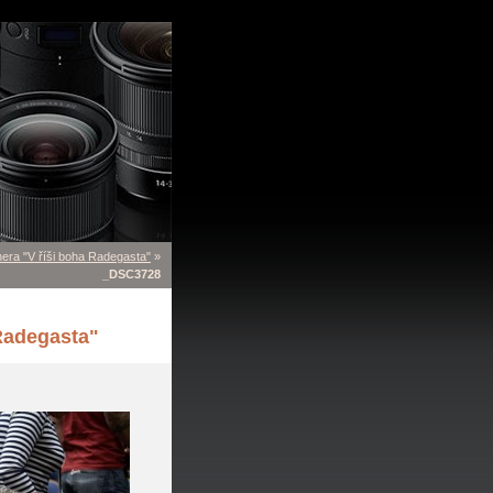
era "V říši boha Radegasta"
»
_DSC3728
Radegasta"