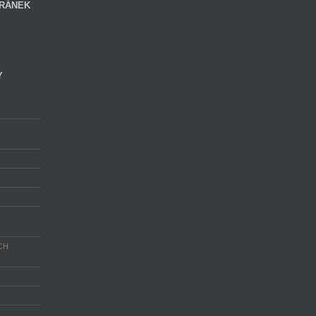
RÁNEK
Y
CH