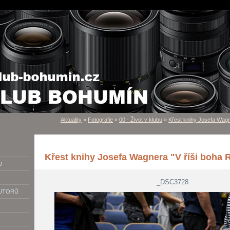
Aktuality
»
Fotografie
»
00 - Život v klubu
»
Křest knihy Josefa Wagn
Křest knihy Josefa Wagnera "V říši boha 
U
_DSC3728
AUTORŮ