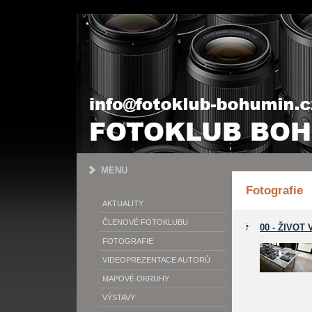
MENU
Fotografie
AKTUALITY
ČLENOVÉ FOTOKLUBU
00 - ŽIVOT
FOTOGRAFIE
VIDEOPREZENTACE AUTORŮ
MAPOVÉ OKRUHY
VÝSTAVY