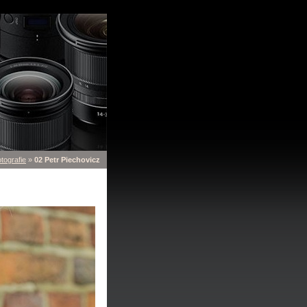
tografie
»
02 Petr Piechovicz