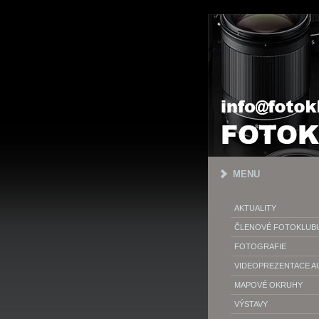
MENU
AKTUALITY
ČLENOVÉ FOTOKLUB
FOTOGRAFIE
VIDEOPREZENTACE 
MAPOVÉ OKRUHY
VÝSTAVY