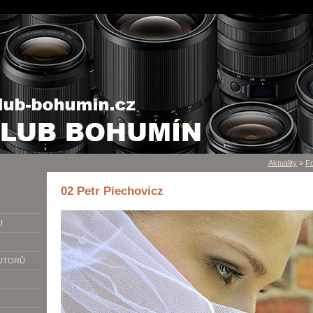
Aktuality
»
Fo
02 Petr Piechovicz
U
AUTORŮ