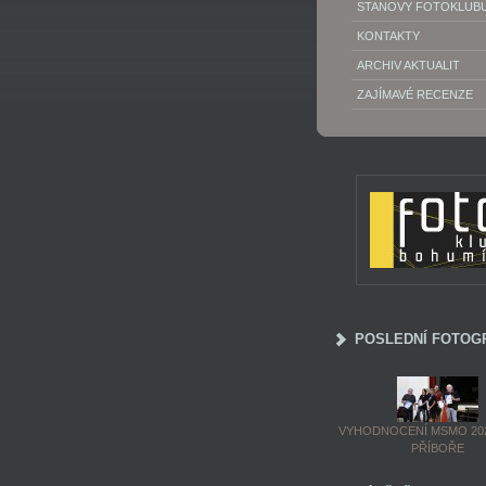
STANOVY FOTOKLUB
KONTAKTY
ARCHIV AKTUALIT
ZAJÍMAVÉ RECENZE
POSLEDNÍ FOTOG
VYHODNOCENÍ MSMO 202
PŘÍBOŘE