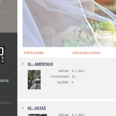
U
Zpět do fotoalba
Zpět na hlavní stránku
01 - ADRŠPACH
DATUM:
4. 2. 2013
FOTOGRAFIÍ:
10
RAFIE
SLOŽEK:
0
5/2026 V
02 - OSTAŠ
DATUM:
4. 2. 2013