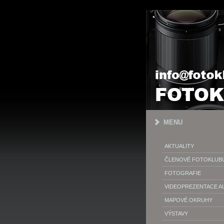
MENU
AKTUALITY
ČLENOVÉ FOTOKLUB
FOTOGRAFIE
VIDEOPREZENTACE 
MAPOVÉ OKRUHY
VÝSTAVY