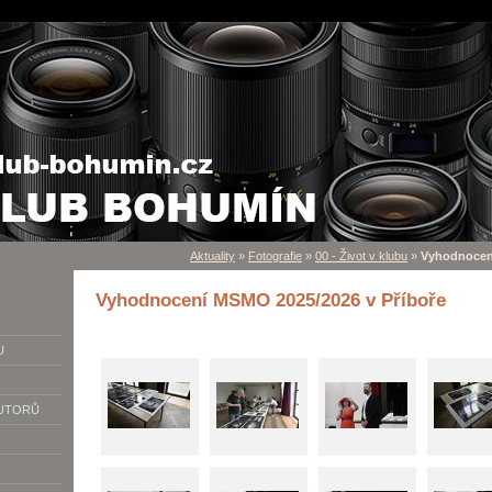
Aktuality
»
Fotografie
»
00 - Život v klubu
»
Vyhodnocení
Vyhodnocení MSMO 2025/2026 v Příboře
U
AUTORŮ