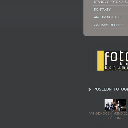
STANOVY FOTOKLUB
KONTAKTY
ARCHIV AKTUALIT
ZAJÍMAVÉ RECENZE
POSLEDNÍ FOTOG
VYHODNOCENÍ MSMO 202
PŘÍBOŘE