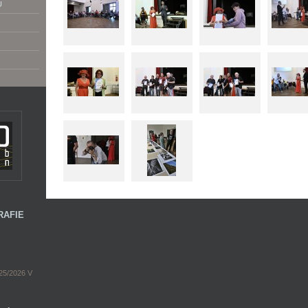
U
RAFIE
5/2026 V