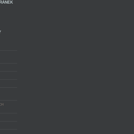
RÁNEK
Y
CH