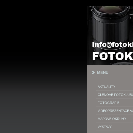
MENU
AKTUALITY
ČLENOVÉ FOTOKLUB
FOTOGRAFIE
VIDEOPREZENTACE 
MAPOVÉ OKRUHY
VÝSTAVY