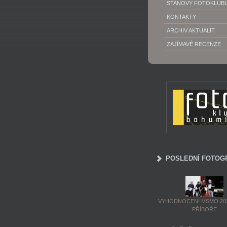
STANOVY FOTOKLUB
KONTAKTY
ARCHIV AKTUALIT
ZAJÍMAVÉ RECENZE
POSLEDNÍ FOTOG
VYHODNOCENÍ MSMO 202
PŘÍBOŘE