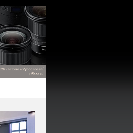
26 v Příboře
»
Vyhodnocení
Příbor 10