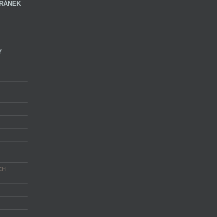
RÁNEK
Y
CH