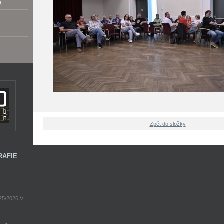
U
Zpět do složky
RAFIE
5/2026 V