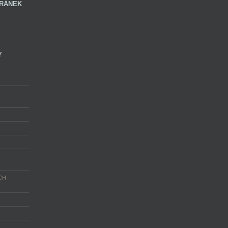
RÁNEK
Y
CH