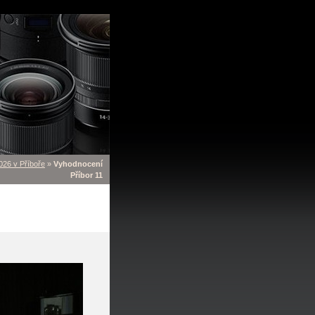
26 v Příboře
»
Vyhodnocení
Příbor 11