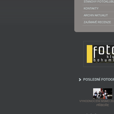
STANOVY FOTOKLUB
KONTAKTY
ARCHIV AKTUALIT
ZAJÍMAVÉ RECENZE
POSLEDNÍ FOTOG
VYHODNOCENÍ MSMO 202
PŘÍBOŘE