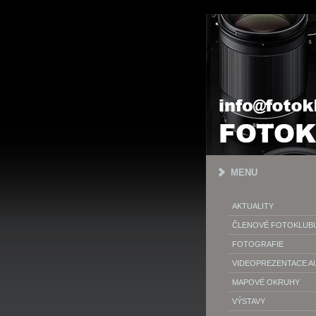
MENU
AKTUALITY
ČLENOVÉ FOTOKLUB
FOTOGRAFIE
VIDEOPREZENTACE 
MAPOVÉ OKRUHY
VÝSTAVY