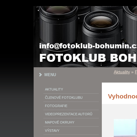
Aktuality
»
F
MENU
AKTUALITY
Vyhodnoc
ČLENOVÉ FOTOKLUBU
FOTOGRAFIE
VIDEOPREZENTACE AUTORŮ
MAPOVÉ OKRUHY
VÝSTAVY