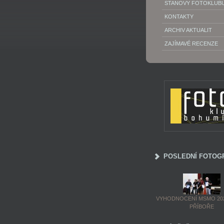
STANOVY FOTOKLUB
KONTAKTY
ARCHIV AKTUALIT
ZAJÍMAVÉ RECENZE
POSLEDNÍ FOTOG
VYHODNOCENÍ MSMO 202
PŘÍBOŘE