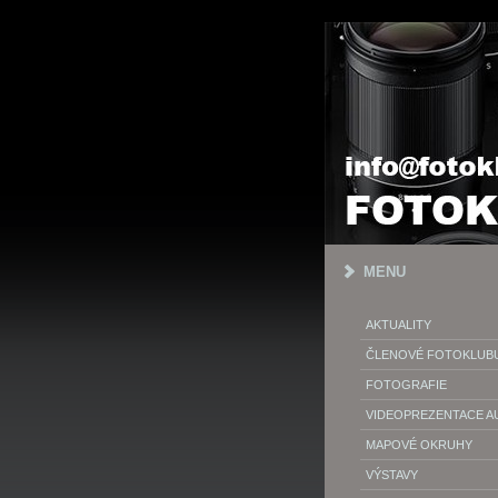
MENU
AKTUALITY
ČLENOVÉ FOTOKLUB
FOTOGRAFIE
VIDEOPREZENTACE 
MAPOVÉ OKRUHY
VÝSTAVY