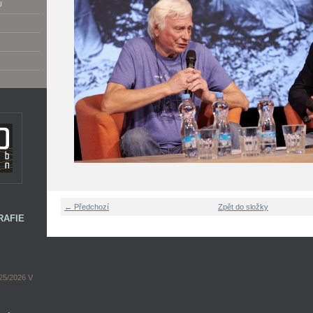
U
← Předchozí
Zpět do složky
RAFIE
5/2026 V