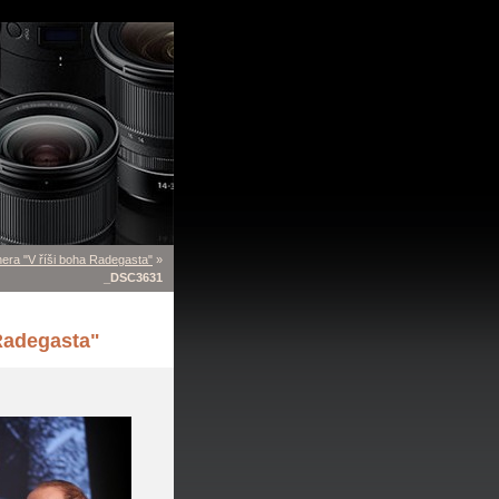
era "V říši boha Radegasta"
»
_DSC3631
Radegasta"