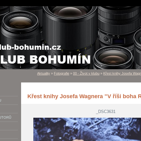
Aktuality
»
Fotografie
»
00 - Život v klubu
»
Křest knihy Josefa Wagn
Křest knihy Josefa Wagnera "V říši boha 
U
_DSC3631
AUTORŮ