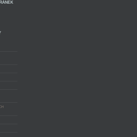
RÁNEK
Y
CH