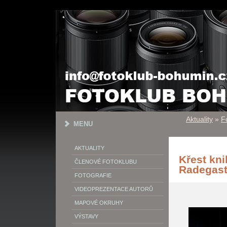
Aktuality
»
F
MENU
AKTUALITY
Křest kni
ČLENOVÉ FOTOKLUBU
Radegast
FOTOGRAFIE
VIDEOPREZENTACE AUTORŮ
MAPOVÉ OKRUHY
VÝSTAVY