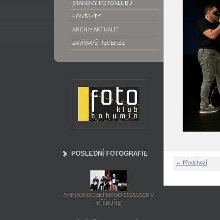
STANOVY FOTOKLUBU
KONTAKTY
ARCHIV AKTUALIT
ZAJÍMAVÉ RECENZE
POSLEDNÍ FOTOGRAFIE
← Předchozí
VYHODNOCENÍ MSMO 2025/2026 V
PŘÍBOŘE