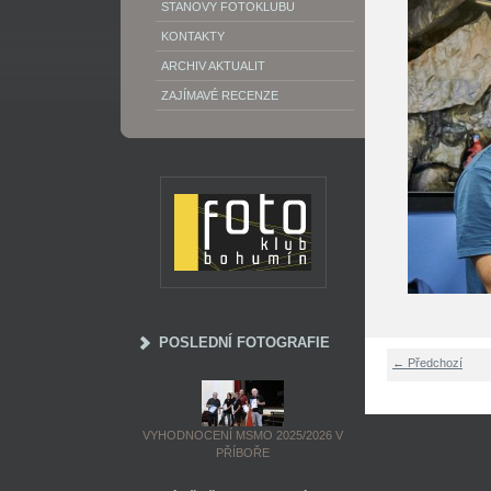
STANOVY FOTOKLUBU
KONTAKTY
ARCHIV AKTUALIT
ZAJÍMAVÉ RECENZE
POSLEDNÍ FOTOGRAFIE
← Předchozí
VYHODNOCENÍ MSMO 2025/2026 V
PŘÍBOŘE