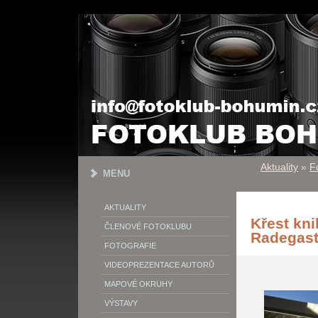
Aktuality
»
F
MENU
AKTUALITY
Křest kni
ČLENOVÉ FOTOKLUBU
Radegast
FOTOGRAFIE
VIDEOPREZENTACE AUTORŮ
MAPOVÉ OKRUHY
VÝSTAVY