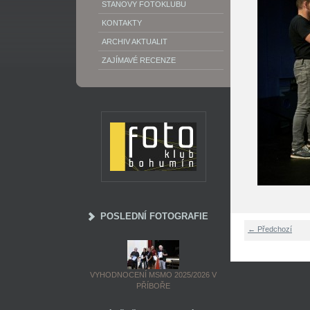
STANOVY FOTOKLUBU
KONTAKTY
ARCHIV AKTUALIT
ZAJÍMAVÉ RECENZE
POSLEDNÍ FOTOGRAFIE
← Předchozí
VYHODNOCENÍ MSMO 2025/2026 V
PŘÍBOŘE