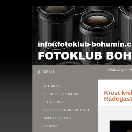
Aktuality
»
F
MENU
AKTUALITY
Křest kni
ČLENOVÉ FOTOKLUBU
Radegast
FOTOGRAFIE
VIDEOPREZENTACE AUTORŮ
MAPOVÉ OKRUHY
VÝSTAVY