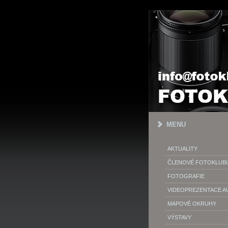
MENU
AKTUALITY
ČLENOVÉ FOTOKLUB
FOTOGRAFIE
VIDEOPREZENTACE 
MAPOVÉ OKRUHY
VÝSTAVY