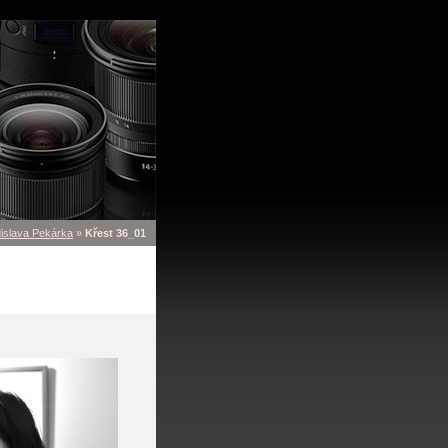
dislava Pekárka
»
Křest 36_01