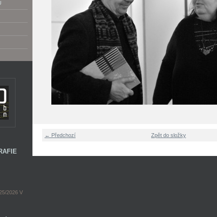
U
← Předchozí
Zpět do složky
RAFIE
5/2026 V