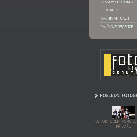
STANOVY FOTOKLUB
KONTAKTY
ARCHIV AKTUALIT
ZAJÍMAVÉ RECENZE
POSLEDNÍ FOTOG
VYHODNOCENÍ MSMO 202
PŘÍBOŘE