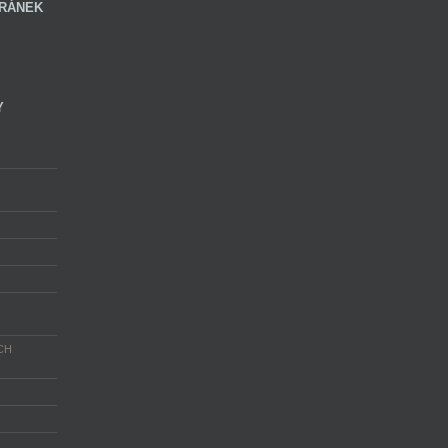
RÁNEK
Y
CH