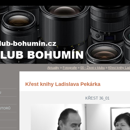
Aktuality
»
Fotografie
»
00 - Život v klubu
»
Křest knihy La
Křest knihy Ladislava Pekárka
U
KŘEST 36_01
AUTORŮ