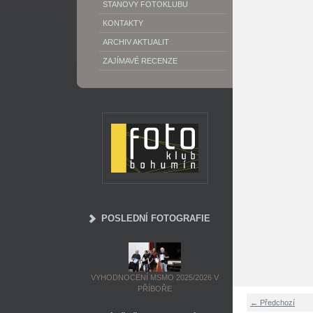
STANOVY FOTOKLUBU
KONTAKTY
ARCHIV AKTUALIT
ZAJÍMAVÉ RECENZE
POSLEDNÍ FOTOGRAFIE
VYHODNOCENÍ MSMO 2025/2026 V
PŘÍBOŘE
← Předchozí