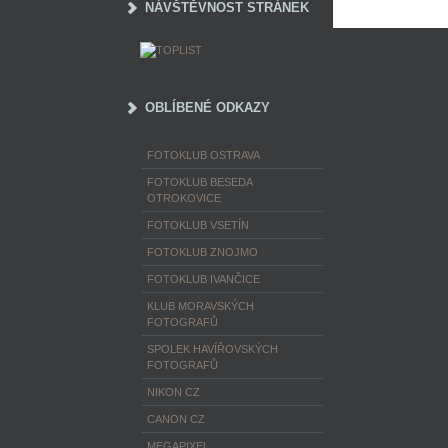
NÁVŠTĚVNOST STRÁNEK
OBLÍBENÉ ODKAZY
FOTOKLUB OSTRAVA
FOTOKLUB BESEDA
OTROKOVICE
FOTOKLUB VSETÍN
FOTOKLUB ZNOJMO
FOTOKLUB IVANČICE
KLUB MORAVSKÝCH
FOTOGRAFŮ
SPOLEK HAVÍŘOVSKÝCH
FOTOGRAFŮ
NIKON CZ
CANON CZ
MEGAPIXEL