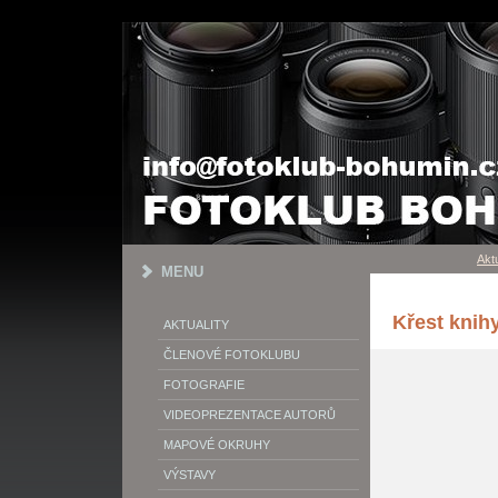
Aktu
MENU
Křest knih
AKTUALITY
ČLENOVÉ FOTOKLUBU
FOTOGRAFIE
VIDEOPREZENTACE AUTORŮ
MAPOVÉ OKRUHY
VÝSTAVY