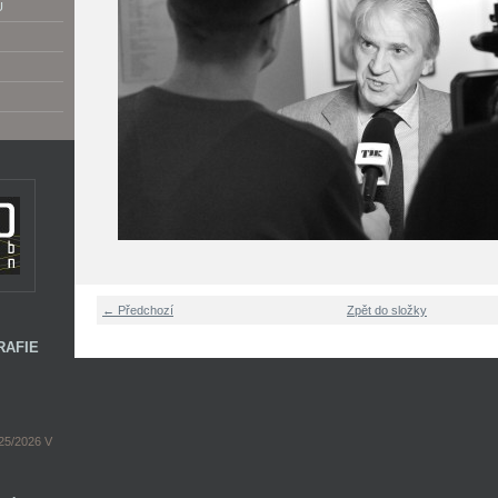
U
← Předchozí
Zpět do složky
RAFIE
5/2026 V