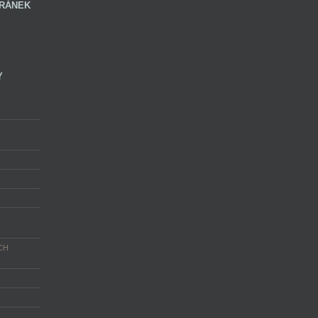
RÁNEK
Y
CH