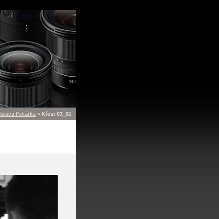
dislava Pekárka
»
Křest 03_01