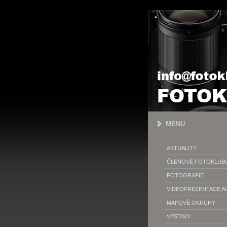
MENU
AKTUALITY
ČLENOVÉ FOTOKLUB
FOTOGRAFIE
VIDEOPREZENTACE 
MAPOVÉ OKRUHY
VÝSTAVY