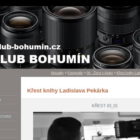
Aktuality
»
Fotografie
»
00 - Život v klubu
»
Křest knihy La
Křest knihy Ladislava Pekárka
U
KŘEST 03_01
AUTORŮ