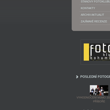
STANOVY FOTOKLUB
KONTAKTY
ARCHIV AKTUALIT
ZAJÍMAVÉ RECENZE
POSLEDNÍ FOTOG
VYHODNOCENÍ MSMO 202
PŘÍBOŘE