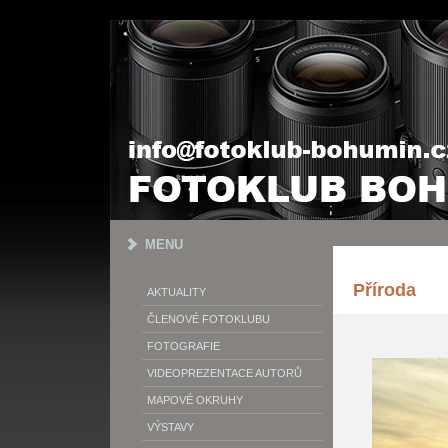
MENU
Příroda
AKTUALITY
ČLENOVÉ FOTOKLUBU
FOTOGRAFIE
VIDEOPREZENTACE AUTORŮ
MAPOVÉ OKRUHY
VÝSTAVY