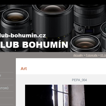
Aktuality
»
Fotografie
»
03 J
Art
U
PEPA_004
AUTORŮ