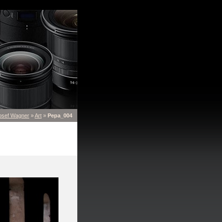
osef Wagner
»
Art
»
Pepa_004