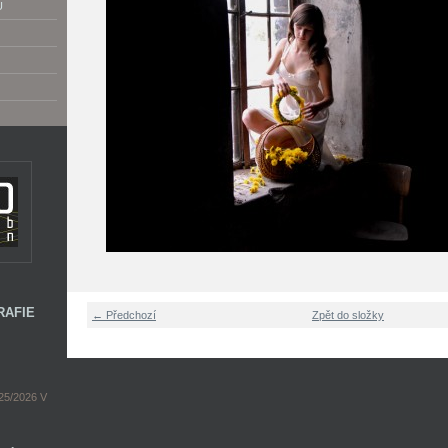
U
RAFIE
← Předchozí
Zpět do složky
5/2026 V