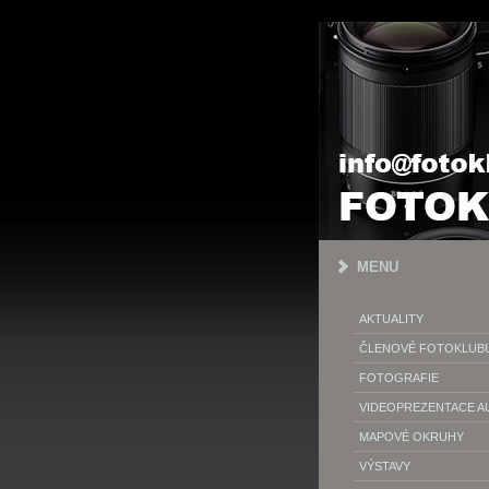
MENU
AKTUALITY
ČLENOVÉ FOTOKLUB
FOTOGRAFIE
VIDEOPREZENTACE 
MAPOVÉ OKRUHY
VÝSTAVY