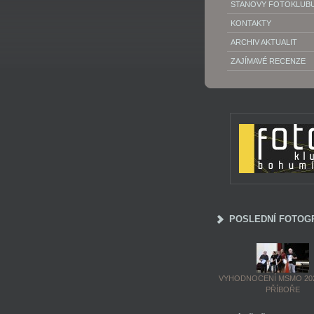
STANOVY FOTOKLUB
KONTAKTY
ARCHIV AKTUALIT
ZAJÍMAVÉ RECENZE
POSLEDNÍ FOTOG
VYHODNOCENÍ MSMO 202
PŘÍBOŘE