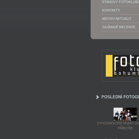
STANOVY FOTOKLUB
KONTAKTY
ARCHIV AKTUALIT
ZAJÍMAVÉ RECENZE
POSLEDNÍ FOTOG
VYHODNOCENÍ MSMO 202
PŘÍBOŘE