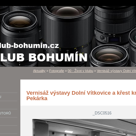
Aktuality
»
Fotografie
»
00 - Život v klubu
»
Vernisáž výstavy Dolní Vít
Vernisáž výstavy Dolní Vítkovice a křest k
U
Pekárka
_DSC0516
AUTORŮ