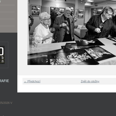
U
RAFIE
← Předchozí
Zpět do složky
5/2026 V