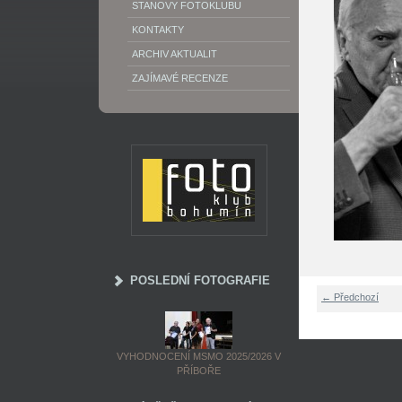
STANOVY FOTOKLUBU
KONTAKTY
ARCHIV AKTUALIT
ZAJÍMAVÉ RECENZE
POSLEDNÍ FOTOGRAFIE
← Předchozí
VYHODNOCENÍ MSMO 2025/2026 V
PŘÍBOŘE