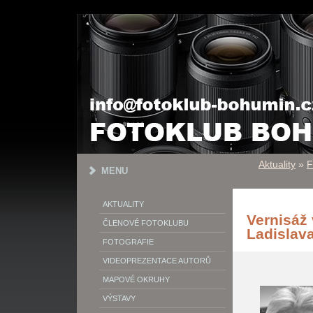
Aktuality
»
F
MENU
AKTUALITY
Vernisáž 
ČLENOVÉ FOTOKLUBU
Ladislav
FOTOGRAFIE
VIDEOPREZENTACE AUTORŮ
MAPOVÉ OKRUHY
VÝSTAVY