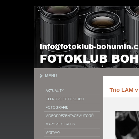
MENU
Trio LAM 
AKTUALITY
ČLENOVÉ FOTOKLUBU
FOTOGRAFIE
VIDEOPREZENTACE AUTORŮ
MAPOVÉ OKRUHY
VÝSTAVY