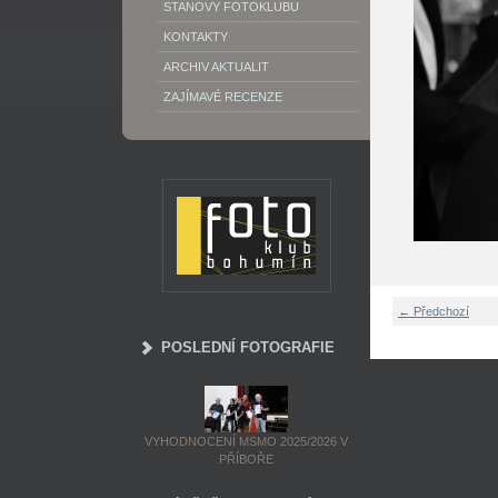
STANOVY FOTOKLUBU
KONTAKTY
ARCHIV AKTUALIT
ZAJÍMAVÉ RECENZE
← Předchozí
POSLEDNÍ FOTOGRAFIE
VYHODNOCENÍ MSMO 2025/2026 V
PŘÍBOŘE