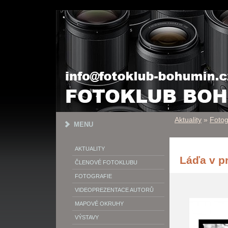
Aktuality
»
Fotog
MENU
AKTUALITY
Láďa v p
ČLENOVÉ FOTOKLUBU
FOTOGRAFIE
VIDEOPREZENTACE AUTORŮ
MAPOVÉ OKRUHY
VÝSTAVY