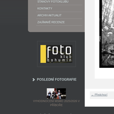
STANOVY FOTOKLUBU
KONTAKTY
ARCHIV AKTUALIT
ZAJÍMAVÉ RECENZE
POSLEDNÍ FOTOGRAFIE
← Předchozí
VYHODNOCENÍ MSMO 2025/2026 V
PŘÍBOŘE