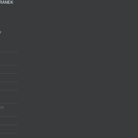
RÁNEK
Y
CH