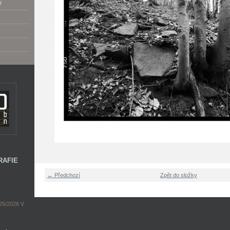
U
RAFIE
← Předchozí
Zpět do složky
5/2026 V