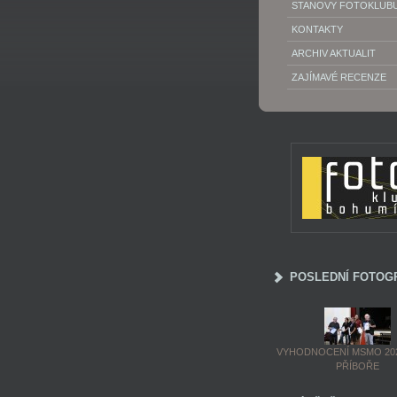
STANOVY FOTOKLUB
KONTAKTY
ARCHIV AKTUALIT
ZAJÍMAVÉ RECENZE
POSLEDNÍ FOTOG
VYHODNOCENÍ MSMO 202
PŘÍBOŘE