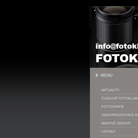
MENU
AKTUALITY
ČLENOVÉ FOTOKLUB
FOTOGRAFIE
VIDEOPREZENTACE 
MAPOVÉ OKRUHY
VÝSTAVY