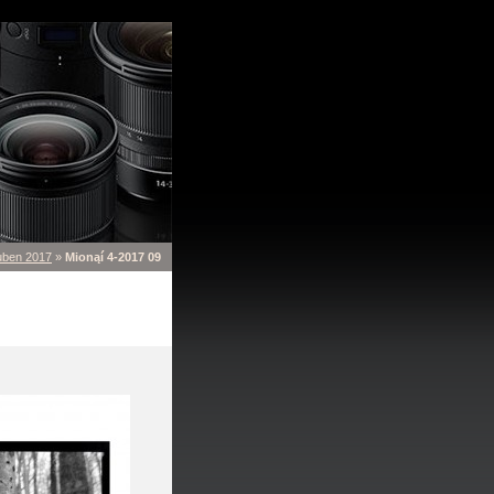
duben 2017
»
Mionąí 4-2017 09