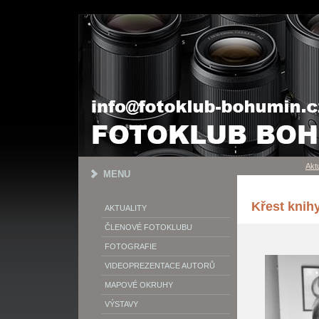
Aktu
MENU
Křest knih
AKTUALITY
ČLENOVÉ FOTOKLUBU
FOTOGRAFIE
VIDEOPREZENTACE AUTORŮ
MAPOVÉ OKRUHY
VÝSTAVY