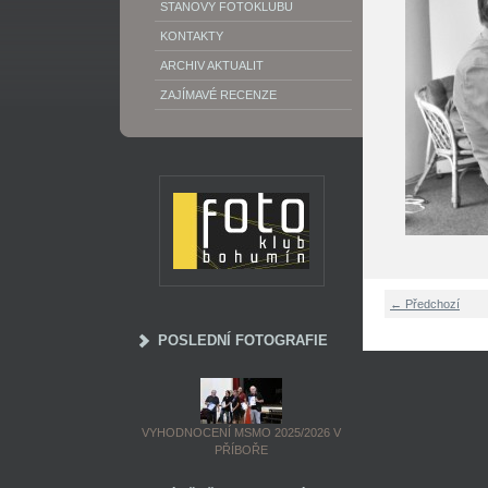
STANOVY FOTOKLUBU
KONTAKTY
ARCHIV AKTUALIT
ZAJÍMAVÉ RECENZE
← Předchozí
POSLEDNÍ FOTOGRAFIE
VYHODNOCENÍ MSMO 2025/2026 V
PŘÍBOŘE