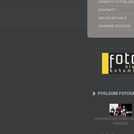
STANOVY FOTOKLUB
KONTAKTY
ARCHIV AKTUALIT
ZAJÍMAVÉ RECENZE
POSLEDNÍ FOTOG
VYHODNOCENÍ MSMO 202
PŘÍBOŘE