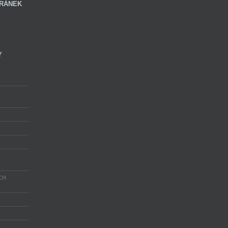
RÁNEK
Y
CH