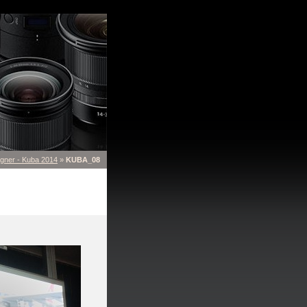
gner - Kuba 2014
»
KUBA_08