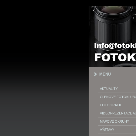
MENU
AKTUALITY
ČLENOVÉ FOTOKLUB
FOTOGRAFIE
VIDEOPREZENTACE 
MAPOVÉ OKRUHY
VÝSTAVY