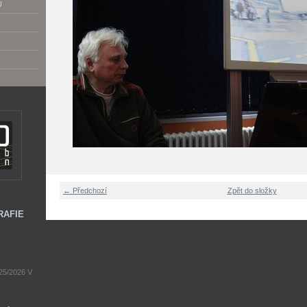
U
← Předchozí
Zpět do složky
RAFIE
5/2026 V