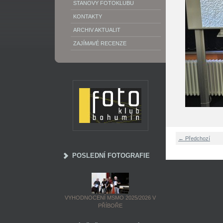
STANOVY FOTOKLUBU
KONTAKTY
ARCHIV AKTUALIT
ZAJÍMAVÉ RECENZE
← Předchozí
POSLEDNÍ FOTOGRAFIE
VYHODNOCENÍ MSMO 2025/2026 V
PŘÍBOŘE