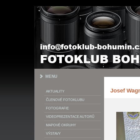
MENU
Josef Wagn
AKTUALITY
ČLENOVÉ FOTOKLUBU
FOTOGRAFIE
VIDEOPREZENTACE AUTORŮ
MAPOVÉ OKRUHY
VÝSTAVY