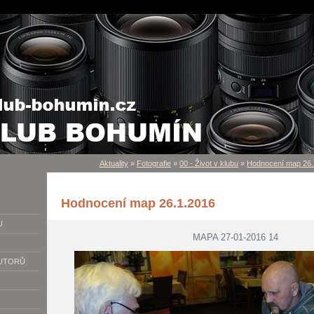
Aktuality
»
Fotografie
»
00 - Život v klubu
»
Hodnocení map 26.
Hodnocení map 26.1.2016
U
MAPA 27-01-2016 14
AUTORŮ