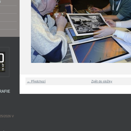
U
← Předchozí
Zpět do složky
RAFIE
5/2026 V