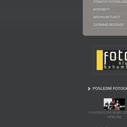
STANOVY FOTOKLUB
KONTAKTY
ARCHIV AKTUALIT
ZAJÍMAVÉ RECENZE
POSLEDNÍ FOTOG
VYHODNOCENÍ MSMO 202
PŘÍBOŘE