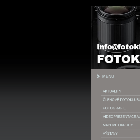
MENU
AKTUALITY
ČLENOVÉ FOTOKLUB
FOTOGRAFIE
VIDEOPREZENTACE 
MAPOVÉ OKRUHY
VÝSTAVY