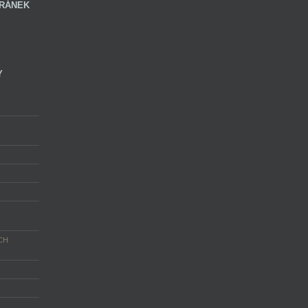
RÁNEK
Y
CH