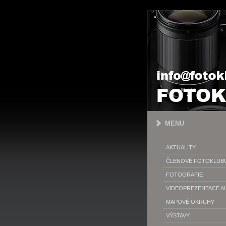
MENU
AKTUALITY
ČLENOVÉ FOTOKLUB
FOTOGRAFIE
VIDEOPREZENTACE 
MAPOVÉ OKRUHY
VÝSTAVY