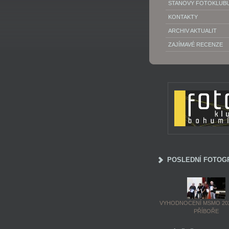
STANOVY FOTOKLUB
KONTAKTY
ARCHIV AKTUALIT
ZAJÍMAVÉ RECENZE
POSLEDNÍ FOTOG
VYHODNOCENÍ MSMO 202
PŘÍBOŘE