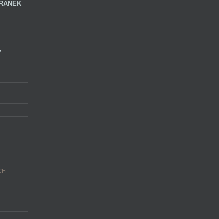
RÁNEK
Y
CH