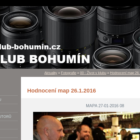
Aktuality
»
Fotografie
»
00 - Život v klubu
»
Hodnocení map 26.
Hodnocení map 26.1.2016
U
MAPA 27-01-2016 08
AUTORŮ