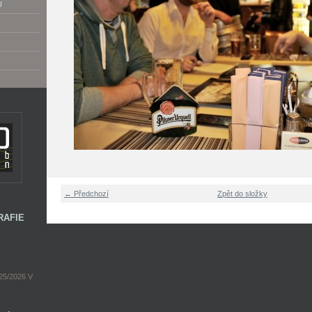
U
← Předchozí
Zpět do složky
RAFIE
5/2026 V