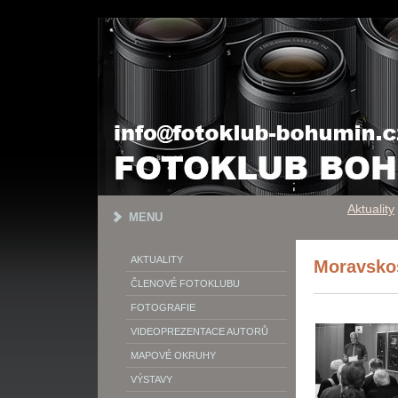
Aktuality
MENU
AKTUALITY
Moravsko
ČLENOVÉ FOTOKLUBU
FOTOGRAFIE
VIDEOPREZENTACE AUTORŮ
MAPOVÉ OKRUHY
VÝSTAVY