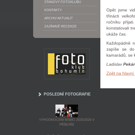
STANOVY FOTOKLUBU
Opět jsme vid
KONTAKTY
třinácti velk
ARCHIV AKTUALIT
ročníku přijat
ZAJÍMAVÉ RECENZE
konstatovali t
ukáže čas.
Každopádně na
zapíše se do 
kamarádů, se k
Ladislav
Pekár
Zpět na hlavní
POSLEDNÍ FOTOGRAFIE
VYHODNOCENÍ MSMO 2025/2026 V
PŘÍBOŘE