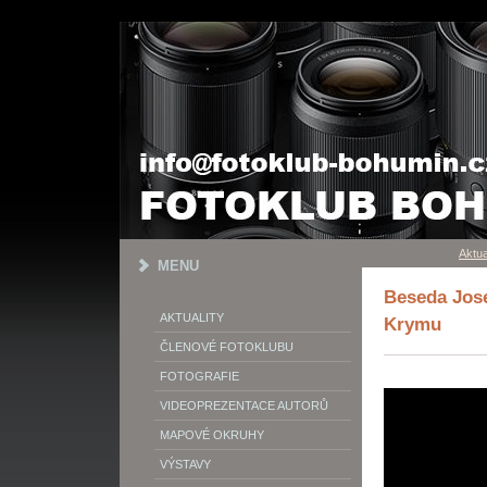
Aktua
MENU
Beseda Jos
AKTUALITY
Krymu
ČLENOVÉ FOTOKLUBU
FOTOGRAFIE
VIDEOPREZENTACE AUTORŮ
MAPOVÉ OKRUHY
VÝSTAVY