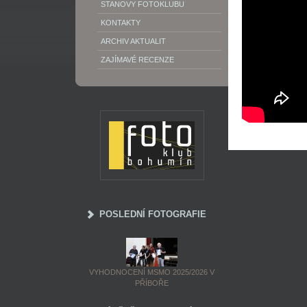
STANOVY FOTOKLUBU
KONTAKTY
ARCHIV AKTUALIT
ZAJÍMAVÉ RECENZE
POSLEDNÍ FOTOGRAFIE
VYHODNOCENÍ MSMO 2025/2026 V
PŘÍBOŘE