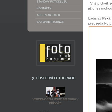
STANOVY FOTOKLUBU
V této chvíli s
již dnes moho
KONTAKTY
ARCHIV AKTUALIT
Ladislav
Pekár
ZAJÍMAVÉ RECENZE
předseda Foto
POSLEDNÍ FOTOGRAFIE
VYHODNOCENÍ MSMO 2025/2026 V
PŘÍBOŘE