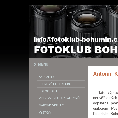
MENU
Antonín 
AKTUALITY
ČLENOVÉ FOTOKLUBU
FOTOGRAFIE
Tato výpravn
neuvěřitelnýc
VIDEOPREZENTACE AUTORŮ
doplněna poez
MAPOVÉ OKRUHY
epilogem. Pos
VÝSTAVY
Fotoklubu Boh