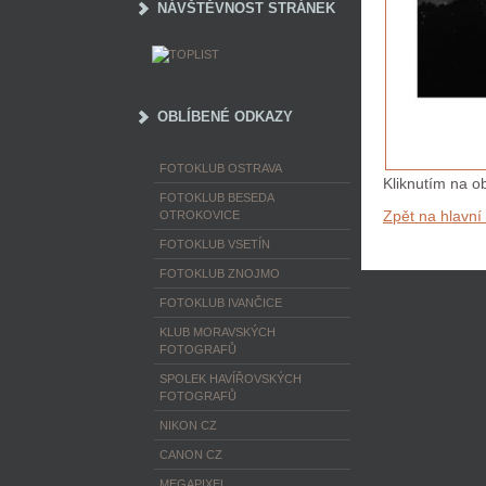
NÁVŠTĚVNOST STRÁNEK
OBLÍBENÉ ODKAZY
FOTOKLUB OSTRAVA
Kliknutím na ob
FOTOKLUB BESEDA
Zpět na hlavní
OTROKOVICE
FOTOKLUB VSETÍN
FOTOKLUB ZNOJMO
FOTOKLUB IVANČICE
KLUB MORAVSKÝCH
FOTOGRAFŮ
SPOLEK HAVÍŘOVSKÝCH
FOTOGRAFŮ
NIKON CZ
CANON CZ
MEGAPIXEL