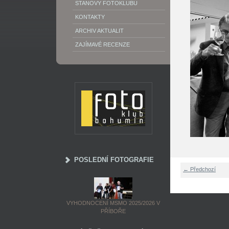
STANOVY FOTOKLUBU
KONTAKTY
ARCHIV AKTUALIT
ZAJÍMAVÉ RECENZE
POSLEDNÍ FOTOGRAFIE
← Předchozí
VYHODNOCENÍ MSMO 2025/2026 V
PŘÍBOŘE