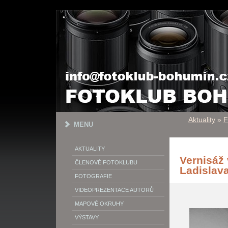
Aktuality
»
F
MENU
AKTUALITY
Vernisáž 
ČLENOVÉ FOTOKLUBU
Ladislav
FOTOGRAFIE
VIDEOPREZENTACE AUTORŮ
MAPOVÉ OKRUHY
VÝSTAVY