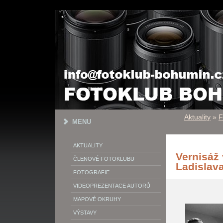
Aktuality
»
F
MENU
AKTUALITY
Vernisáž 
ČLENOVÉ FOTOKLUBU
Ladislav
FOTOGRAFIE
VIDEOPREZENTACE AUTORŮ
MAPOVÉ OKRUHY
VÝSTAVY