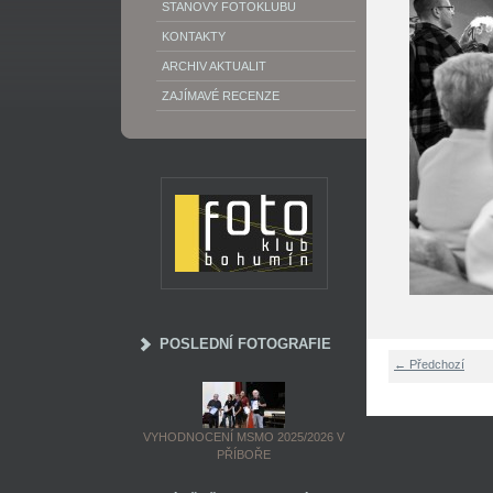
STANOVY FOTOKLUBU
KONTAKTY
ARCHIV AKTUALIT
ZAJÍMAVÉ RECENZE
POSLEDNÍ FOTOGRAFIE
← Předchozí
VYHODNOCENÍ MSMO 2025/2026 V
PŘÍBOŘE