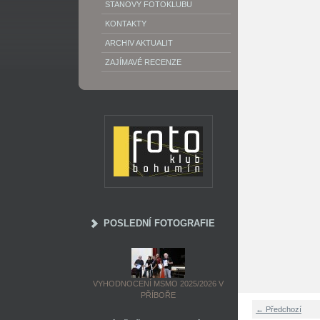
STANOVY FOTOKLUBU
KONTAKTY
ARCHIV AKTUALIT
ZAJÍMAVÉ RECENZE
POSLEDNÍ FOTOGRAFIE
VYHODNOCENÍ MSMO 2025/2026 V
PŘÍBOŘE
← Předchozí