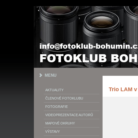
MENU
Trio LAM 
AKTUALITY
ČLENOVÉ FOTOKLUBU
FOTOGRAFIE
VIDEOPREZENTACE AUTORŮ
MAPOVÉ OKRUHY
VÝSTAVY