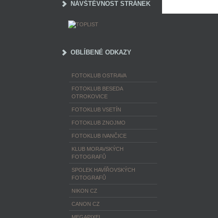
NÁVŠTĚVNOST STRÁNEK
OBLÍBENÉ ODKAZY
FOTOKLUB OSTRAVA
FOTOKLUB BESEDA
OTROKOVICE
FOTOKLUB VSETÍN
FOTOKLUB ZNOJMO
FOTOKLUB IVANČICE
KLUB MORAVSKÝCH
FOTOGRAFŮ
SPOLEK HAVÍŘOVSKÝCH
FOTOGRAFŮ
NIKON CZ
CANON CZ
MEGAPIXEL