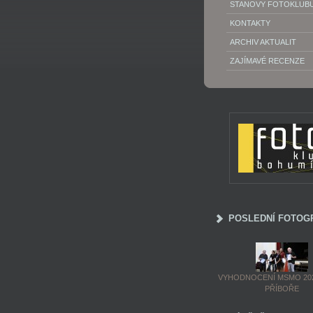
STANOVY FOTOKLUB
KONTAKTY
ARCHIV AKTUALIT
ZAJÍMAVÉ RECENZE
POSLEDNÍ FOTOG
VYHODNOCENÍ MSMO 202
PŘÍBOŘE