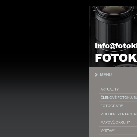
MENU
AKTUALITY
ČLENOVÉ FOTOKLUB
FOTOGRAFIE
VIDEOPREZENTACE 
MAPOVÉ OKRUHY
VÝSTAVY