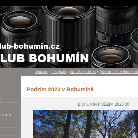
Aktuality
»
Fotografie
»
00 - Život v klubu
»
Podzim 2020 v Bohumíně
Podzim 2020 v Bohumíně
U
BOHUMÍN PODZIM 2020 30
AUTORŮ