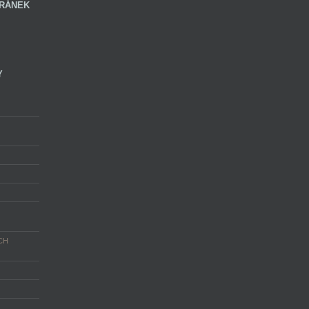
RÁNEK
Y
CH