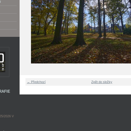
U
← Předchozí
Zpět do složky
RAFIE
5/2026 V