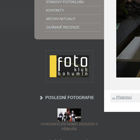
STANOVY FOTOKLUBU
KONTAKTY
ARCHIV AKTUALIT
ZAJÍMAVÉ RECENZE
POSLEDNÍ FOTOGRAFIE
← Předchozí
VYHODNOCENÍ MSMO 2025/2026 V
PŘÍBOŘE