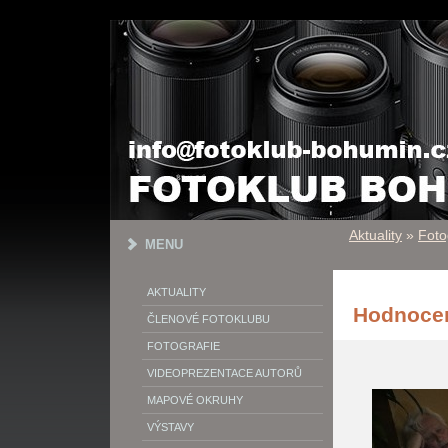
Aktuality
»
Foto
MENU
AKTUALITY
Hodnocen
ČLENOVÉ FOTOKLUBU
FOTOGRAFIE
VIDEOPREZENTACE AUTORŮ
MAPOVÉ OKRUHY
VÝSTAVY