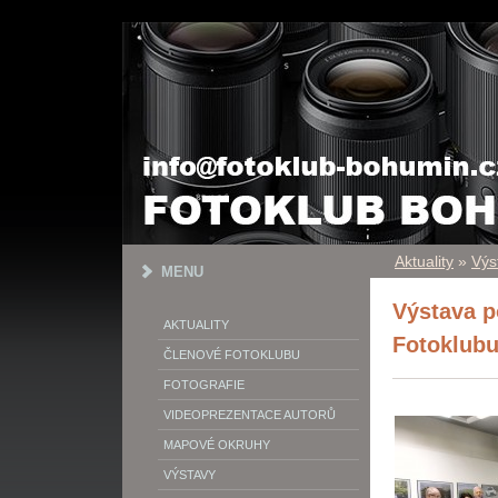
Aktuality
»
Výs
MENU
Výstava 
AKTUALITY
Fotoklubu
ČLENOVÉ FOTOKLUBU
FOTOGRAFIE
VIDEOPREZENTACE AUTORŮ
MAPOVÉ OKRUHY
VÝSTAVY