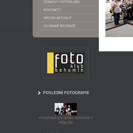
STANOVY FOTOKLUBU
KONTAKTY
ARCHIV AKTUALIT
ZAJÍMAVÉ RECENZE
POSLEDNÍ FOTOGRAFIE
VYHODNOCENÍ MSMO 2025/2026 V
PŘÍBOŘE