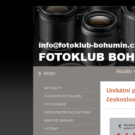
Aktuality
MENU
AKTUALITY
Unikátní 
ČLENOVÉ FOTOKLUBU
českoslo
FOTOGRAFIE
VIDEOPREZENTACE AUTORŮ
MAPOVÉ OKRUHY
VÝSTAVY