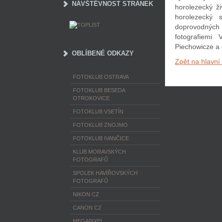
NÁVŠTĚVNOST STRÁNEK
horolezecký ž
horolezecký 
doprovodných
fotografiemi
Piechowicze a 
OBLÍBENÉ ODKAZY
Zpět na hlavní
FOTOKLUB OSTRAVA
FOTOKLUB BESEDA
OTROKOVICE
FOTOKLUB VSETÍN
FOTOKLUB ZNOJMO
FOTOKLUB IVANČICE
KLUB MORAVSKÝCH
FOTOGRAFŮ
SPOLEK HAVÍŘOVSKÝCH
FOTOGRAFŮ
NIKON CZ
CANON CZ
MEGAPIXEL