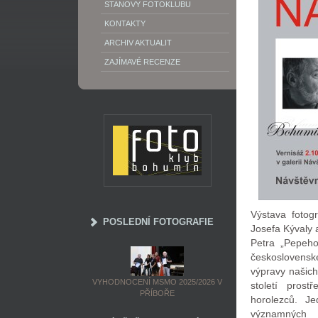
STANOVY FOTOKLUBU
KONTAKTY
ARCHIV AKTUALIT
ZAJÍMAVÉ RECENZE
Výstava fotog
POSLEDNÍ FOTOGRAFIE
Josefa Kývaly 
Petra „Pepeho
československ
výpravy našic
VYHODNOCENÍ MSMO 2025/2026 V
století prost
PŘÍBOŘE
horolezců. Je
významných p