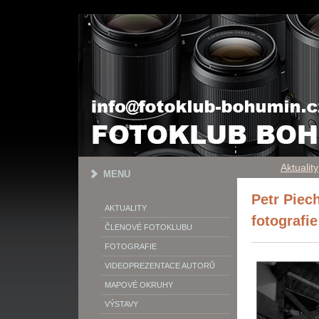
Aktuality
MENU
Petr Piec
AKTUALITY
fotografie
ČLENOVÉ FOTOKLUBU
FOTOGRAFIE
VIDEOPREZENTACE AUTORŮ
MAPOVÉ OKRUHY
VÝSTAVY