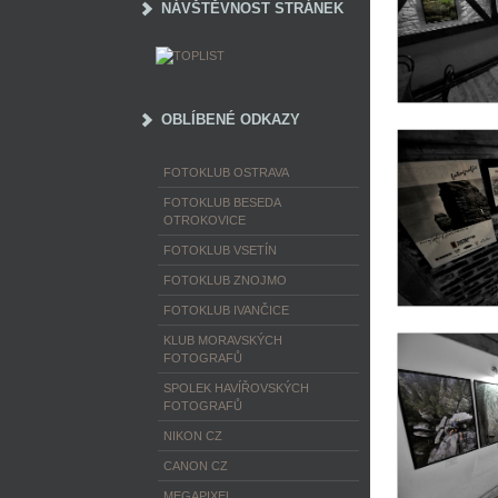
NÁVŠTĚVNOST STRÁNEK
OBLÍBENÉ ODKAZY
FOTOKLUB OSTRAVA
FOTOKLUB BESEDA
OTROKOVICE
FOTOKLUB VSETÍN
FOTOKLUB ZNOJMO
FOTOKLUB IVANČICE
KLUB MORAVSKÝCH
FOTOGRAFŮ
SPOLEK HAVÍŘOVSKÝCH
FOTOGRAFŮ
NIKON CZ
CANON CZ
MEGAPIXEL