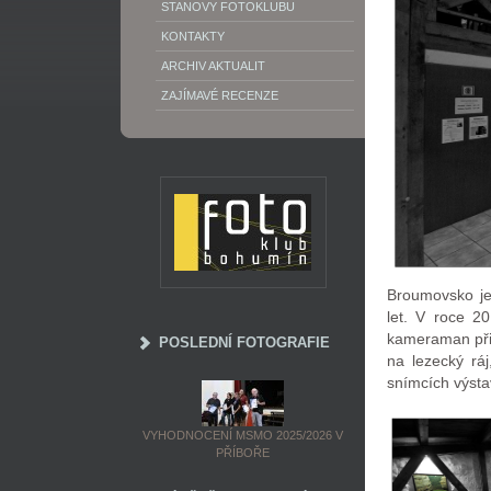
STANOVY FOTOKLUBU
KONTAKTY
ARCHIV AKTUALIT
ZAJÍMAVÉ RECENZE
Broumovsko je 
let. V roce 2
kameraman při
POSLEDNÍ FOTOGRAFIE
na lezecký rá
snímcích výsta
VYHODNOCENÍ MSMO 2025/2026 V
PŘÍBOŘE