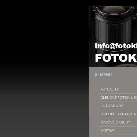
MENU
AKTUALITY
ČLENOVÉ FOTOKLUB
FOTOGRAFIE
VIDEOPREZENTACE 
MAPOVÉ OKRUHY
VÝSTAVY