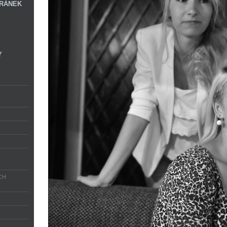
RÁNEK
Y
CH