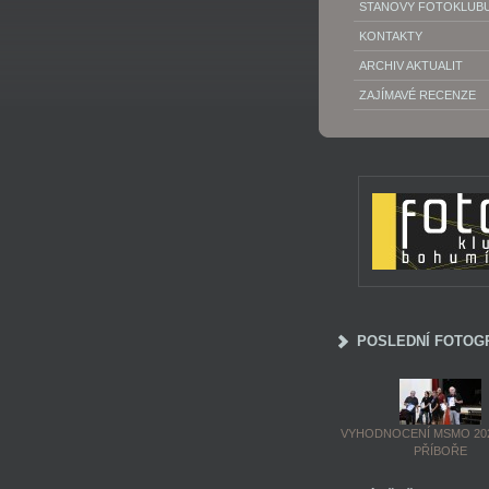
STANOVY FOTOKLUB
KONTAKTY
ARCHIV AKTUALIT
ZAJÍMAVÉ RECENZE
POSLEDNÍ FOTOG
VYHODNOCENÍ MSMO 202
PŘÍBOŘE