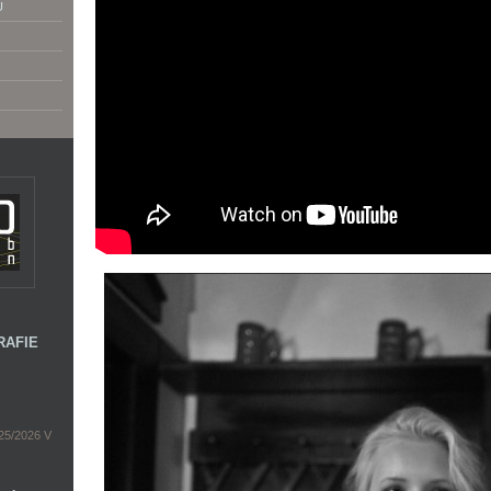
U
RAFIE
5/2026 V