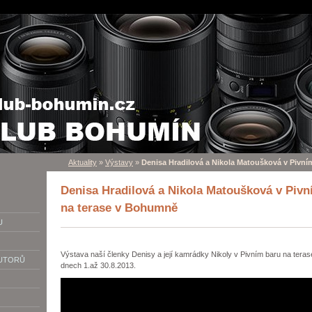
Aktuality
»
Výstavy
»
Denisa Hradilová a Nikola Matoušková v Pivn
Denisa Hradilová a Nikola Matoušková v Pivn
na terase v Bohumně
U
Výstava naší členky Denisy a její kamrádky Nikoly v Pivním baru na tera
AUTORŮ
dnech 1.až 30.8.2013.