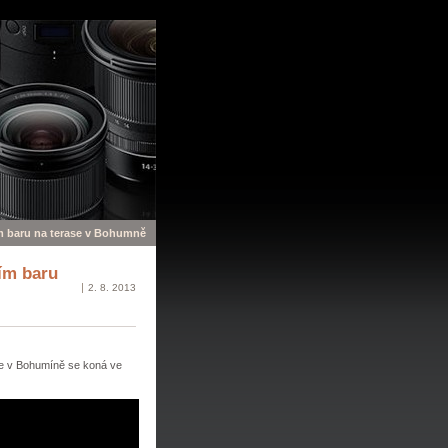
ím baru na terase v Bohumně
ím baru
2. 8. 2013
se v Bohumíně se koná ve