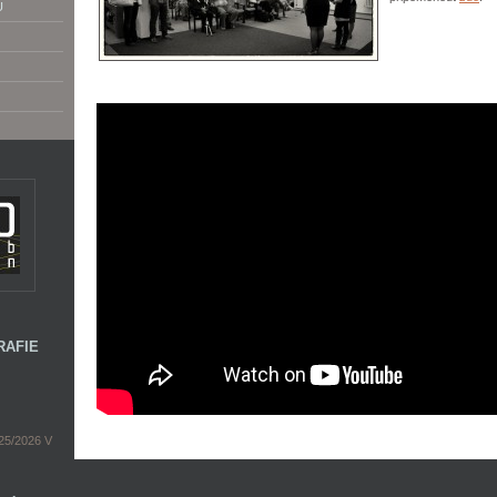
U
RAFIE
5/2026 V