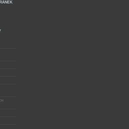
RÁNEK
Y
CH