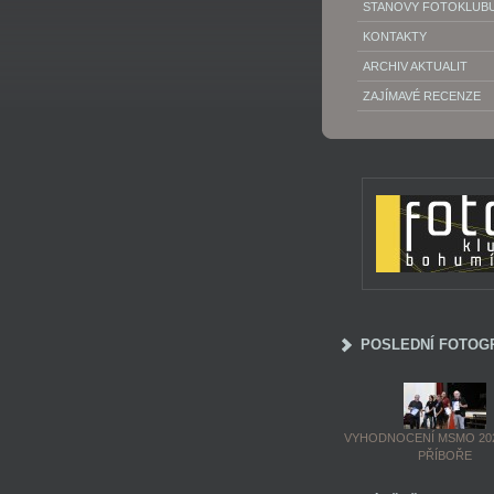
STANOVY FOTOKLUB
KONTAKTY
ARCHIV AKTUALIT
ZAJÍMAVÉ RECENZE
POSLEDNÍ FOTOG
VYHODNOCENÍ MSMO 202
PŘÍBOŘE