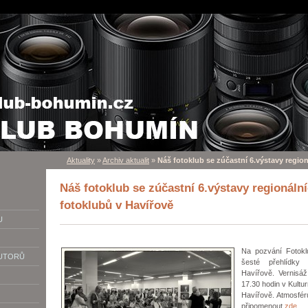
Aktuality
»
Archiv aktualit
»
Náš fotoklub se zúčastní 6.výstavy regio
Náš fotoklub se zúčastní 6.výstavy regionáln
fotoklubů v Havířově
U
Na pozvání Fotokl
AUTORŮ
šesté přehlídky 
Havířově. Vernisá
17.30 hodin v Kult
Havířově. Atmosfér
připomenout
zde
.