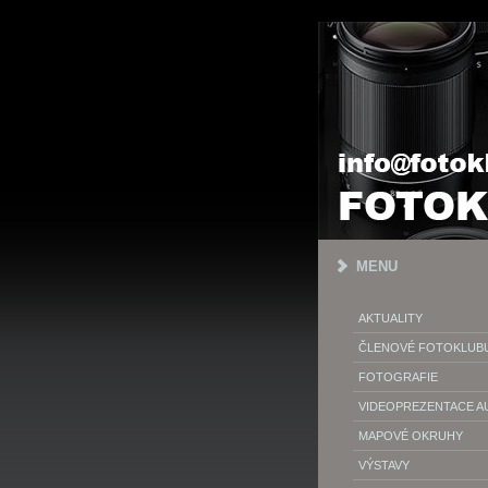
MENU
AKTUALITY
ČLENOVÉ FOTOKLUB
FOTOGRAFIE
VIDEOPREZENTACE 
MAPOVÉ OKRUHY
VÝSTAVY