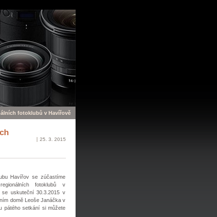
nálních fotoklubů v Havířově
ích
25. 3. 2015
ubu Havířov se zúčastíme
regionálních fotoklubů v
ž se uskuteční 30.3.2015 v
urním domě Leoše Janáčka v
u pátého setkání si můžete